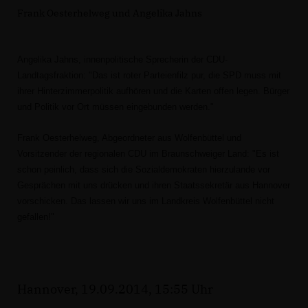
Frank Oesterhelweg und Angelika Jahns
Angelika Jahns, innenpolitische Sprecherin der CDU-
Landtagsfraktion: "Das
ist roter Parteienfilz pur, die SPD muss mit
ihrer Hinterzimmerpolitik
aufhören und die Karten offen legen. Bürger
und Politik vor Ort müssen
eingebunden werden."
Frank Oesterhelweg, Abgeordneter aus Wolfenbüttel und
Vorsitzender der
regionalen CDU im Braunschweiger Land: "Es ist
schon peinlich, dass sich die
Sozialdemokraten hierzulande vor
Gesprächen mit uns drücken und ihren
Staatssekretär aus Hannover
vorschicken. Das lassen wir uns im Landkreis
Wolfenbüttel nicht
gefallen!"
Hannover, 19.09.2014, 15:55 Uhr