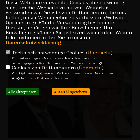
Diese Webseite verwendet Cookies, die notwendig
abgegeben werden sollen. Irritiert zeigten sich beide
sind, um die Webseite zu nutzen. Weiterhin
auch
darüber, dass diese Pläne auf dem Parteitag der
verwenden wir Dienste von Drittanbietern, die uns
helfen, unser Webangebot zu verbessern (Website-
Wolfsburger Sozialdemokraten
in die Öffentlichkeit gelangten,
Optmierung). Für die Verwendung bestimmter
Dienste, benötigen wir Ihre Einwilligung. Ihre
während der Innenminister offizielle
Gespräche abgebrochen
Einwilligung können Sie jederzeit widerrufen. Weitere
Informationen finden Sie in unserer
und Initiativen vor Ort eingefordert hatte.
Datenschutzerklärung
.
Technisch notwendige Cookies (
Übersicht
)
Die notwendigen Cookies werden allein für den
ordnungsgemäßen Gebrauch der Webseite benötigt.
Cookies von Drittanbietern (
Übersicht
)
Zur Optimierung unserer Webseite binden wir Dienste und
Angebote von Drittanbietern ein.
Alle akzeptieren
Auswahl speichern