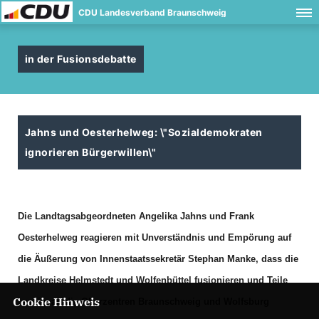
CDU Landesverband Braunschweig
in der Fusionsdebatte
Jahns und Oesterhelweg: \"Sozialdemokraten
ignorieren Bürgerwillen\"
Die Landtagsabgeordneten Angelika Jahns und Frank
Oesterhelweg
reagieren mit Unverständnis und Empörung auf
die Äußerung von
Innenstaatssekretär Stephan Manke, dass die
Landkreise Helmstedt und
Wolfenbüttel fusionieren und Teile
Cookie Hinweis
jeweils an die Oberzentren Braunschweig
und Wolfsburg