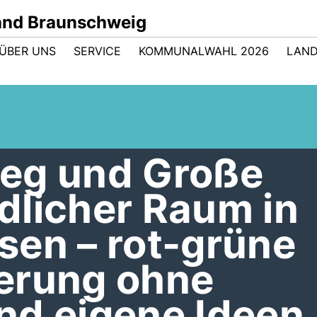
nd Braunschweig
ÜBER UNS
SERVICE
KOMMUNALWAHL 2026
LAND
eg und Große
dlicher Raum in
sen – rot-grüne
erung ohne
nd eigene Ideen