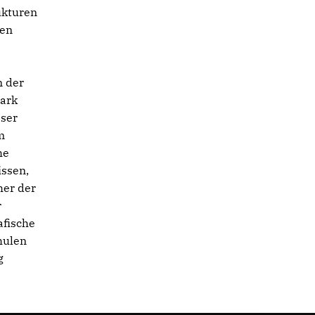
ukturen
nen
n der
tark
eser
m
he
issen,
her der
r
afische
hulen
g