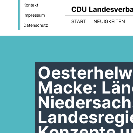
Kontakt
CDU Landesverba
Impressum
START
NEUIGKEITEN
Datenschutz
Oesterhelw
Macke: Län
Niedersach
Landesregi
Konzepte u