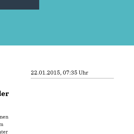
22.01.2015, 07:35 Uhr
,
der
enen
um
nter