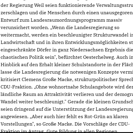
der Regierung Weil seien funktionierende Verwaltungsstr
zerschlagen und die Menschen durch einen unausgegore
Entwurf zum Landesraumordnungsprogramm massiv
verunsichert worden. „Wenn die Landesregierung so
weitermacht, werden ein beschleunigter Strukturwandel i
Landwirtschaft und in ihren Entwicklungsmöglichkeiten s
eingeschränkte Dörfer in ganz Niedersachsen Ergebnis di
chaotischen Politik sein", befürchtet Oesterhelweg. Auch i
Hinblick auf den Erhalt kleiner Schulstandorte in der Fläc
lasse die Landesregierung die notwenigen Konzepte verm
kritisiert Clemens Große Macke, strukturpolitischer Sprec
CDU-Fraktion. „Ohne wohnortnahe Schulangebote wird de
ländliche Raum an Attraktivität verlieren und der demogr
Wandel weiter beschleunigt." Gerade die kleinen Grundsc
seien dringend auf die Unterstützung der Landesregierun
angewiesen. „Aber auch hier fehlt es Rot-Grün an klaren
Vorstellungen", so Große Macke. Die Vorschläge der CDU-
Fraktion im Antrag „Gute Bildung in allen Regionen