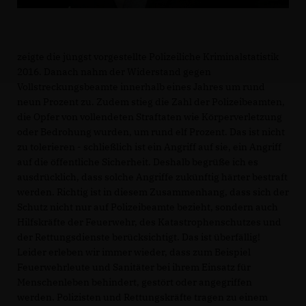
zeigte die jüngst vorgestellte Polizeiliche Kriminalstatistik
2016. Danach nahm der Widerstand gegen
Vollstreckungsbeamte innerhalb eines Jahres um rund
neun Prozent zu. Zudem stieg die Zahl der Polizeibeamten,
die Opfer von vollendeten Straftaten wie Körperverletzung
oder Bedrohung wurden, um rund elf Prozent. Das ist nicht
zu tolerieren - schließlich ist ein Angriff auf sie, ein Angriff
auf die öffentliche Sicherheit. Deshalb begrüße ich es
ausdrücklich, dass solche Angriffe zukünftig härter bestraft
werden. Richtig ist in diesem Zusammenhang, dass sich der
Schutz nicht nur auf Polizeibeamte bezieht, sondern auch
Hilfskräfte der Feuerwehr, des Katastrophenschutzes und
der Rettungsdienste berücksichtigt. Das ist überfällig!
Leider erleben wir immer wieder, dass zum Beispiel
Feuerwehrleute und Sanitäter bei ihrem Einsatz für
Menschenleben behindert, gestört oder angegriffen
werden. Polizisten und Rettungskräfte tragen zu einem