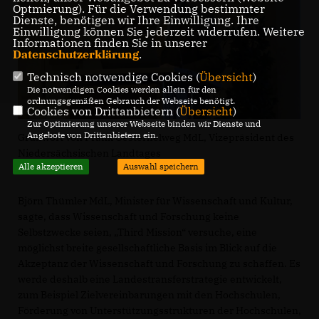
Optmierung). Für die Verwendung bestimmter
Dienste, benötigen wir Ihre Einwilligung. Ihre
Einwilligung können Sie jederzeit widerrufen. Weitere
Informationen finden Sie in unserer
Datenschutzerklärung
.
Technisch notwendige Cookies (
Übersicht
)
Die notwendigen Cookies werden allein für den
ordnungsgemäßen Gebrauch der Webseite benötigt.
Cookies von Drittanbietern (
Übersicht
)
Zur Optimierung unserer Webseite binden wir Dienste und
Angebote von Drittanbietern ein.
Grußwort von Frank Oesterhelweg MdL, Vizepräsident des
Niedersächsischen Landtages
Alle akzeptieren
Auswahl speichern
Björn Thümler MdL, Minister für Wissenschaft und Kultur,
sagte, dass Wissenschaft und Forschung keine
Selbstzwecke seien, „Third Mission“ versuche, eine
möglichst breite gesellschaftliche Basis im Blick auf die
Akzeptanz der Wissenschaft und Forschung zu schaffen. Es
werde deshalb eine Landestransferstrategie entwickelt,
zum Beispiel Zielvereinbarungen mit den Hochschulen,
Förderung von Unterstützungsstrukturen der Hochschulen,