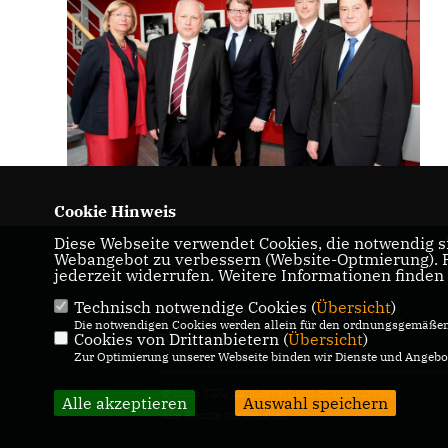
Cookie Hinweis
Diese Webseite verwendet Cookies, die notwendig si
Webangebot zu verbessern (Website-Optmierung). Fü
Wir sind die CDU im Braunschweiger Land.
jederzeit widerrufen. Weitere Informationen finden
Technisch notwendige Cookies (
Übersicht
)
IMPRESSUM
DATENSCHUTZ
Die notwendigen Cookies werden allein für den ordnungsgemäßen 
Cookies von Drittanbietern (
Übersicht
)
KONTAKT
Zur Optimierung unserer Webseite binden wir Dienste und Angebot
© 2026 CDU Landesverband Braunschweig
Alle akzeptieren
Auswahl speichern
Alle Rechte vorbehalten.