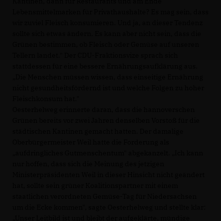
Kantinen, dann für Restaurants und am Ende
Lebensmittelmarken für Privathaushalte? Es mag sein, dass
wir zuviel Fleisch konsumieren. Und ja, an dieser Tendenz
sollte sich etwas ändern. Es kann aber nicht sein, dass die
Grünen bestimmen, ob Fleisch oder Gemüse auf unseren
Tellern landet." Der CDU-Fraktionsvize sprach sich
stattdessen für eine bessere Ernährungsaufklärung aus.
Die Menschen müssen wissen, dass einseitige Ernährung
nicht gesundheitsfördernd ist und welche Folgen zu hoher
Fleischkonsum hat."
Oesterhelweg erinnerte daran, dass die hannoverschen
Grünen bereits vor zwei Jahren denselben Vorstoß für die
städtischen Kantinen gemacht hatten. Der damalige
Oberbürgermeister Weil hatte die Forderung als
aufdringliches Gutmenschentum" abgekanzelt. „Ich kann
nur hoffen, dass sich die Meinung des jetzigen
Ministerpräsidenten Weil in dieser Hinsicht nicht geändert
hat, sollte sein grüner Koalitionspartner mit einem
staatlichen verordneten Gemüse-Tag für Niedersachsen
um die Ecke kommen", sagte Oesterhelweg und stellte klar:
Unser Leitbild ist und bleibt der aufgeklärte, mündige