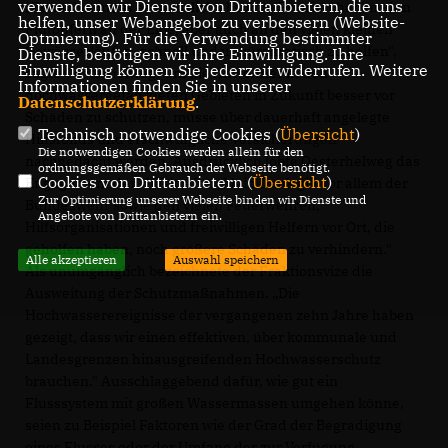
verwenden wir Dienste von Drittanbietern, die uns
Zunächst muss es natürlich absolute Priorität haben, den
helfen, unser Webangebot zu verbessern (Website-
Flutopfern an der Elbe, aber auch an den vielen kleinen
Optmierung). Für die Verwendung bestimmter
Gewässerläufen, schnell und unbürokratisch zu helfen",
Dienste, benötigen wir Ihre Einwilligung. Ihre
Einwilligung können Sie jederzeit widerrufen. Weitere
sagte Oesterhelweg. Um die Anwohner in den
Informationen finden Sie in unserer
hochwassergefährdeten Gebieten in Zukunft besser vor
Datenschutzerklärung
.
Schäden zu schützen, müsse über dauerhaft angelegte
Technisch notwendige Cookies (
Übersicht
)
Hilfsfonds und erschwingliche Versicherungen
Die notwendigen Cookies werden allein für den
nachgedacht werden. Ausdrücklich lobte Oesterhelweg das
ordnungsgemäßen Gebrauch der Webseite benötigt.
Cookies von Drittanbietern (
Übersicht
)
Engagement der Hilfskräfte: „Mein Dank gilt vor allem der
Zur Optimierung unserer Webseite binden wir Dienste und
Bundeswehr sowie den vielen Feuerwehren,
Angebote von Drittanbietern ein.
Hilfsorganisationen und freiwilligen Helfern vor Ort, die
geholfen haben, noch größere Schäden zu verhindern."
Alle akzeptieren
Auswahl speichern
Als unumgänglich bezeichnete der Fraktionsvize die
Ausweitung der Schutzmaßnahmen. „Die
Hochwasserereignisse der vergangenen zehn Jahre haben
gezeigt, dass wir einen effektiven, über kommunale und
Landesgrenzen hinausgreifenden Hochwasserschutz
brauchen." Ausschlaggebend dafür, wie gut ein
Flusssystem mit großen Wassermassen umgehen könne,
seien zu Beispiel Faktoren wie der Grad der Begradigung
eines Flusses oder der Umfang der zur Verfügung